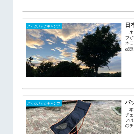
日
バックパックキャンプ
ネッ
プが
本に
品展
バ
バックパックキャンプ
本記
チェ
アは
のチ