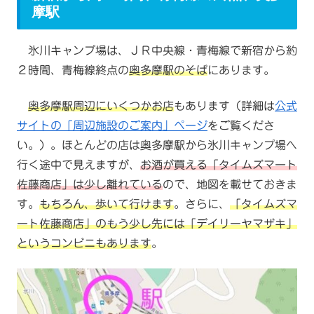
摩駅
氷川キャンプ場は、ＪＲ中央線・青梅線で新宿から約
２時間、青梅線終点の
奥多摩駅のそば
にあります。
奥多摩駅周辺にいくつかお店
もあります（詳細は
公式
サイトの「周辺施設のご案内」ページ
をご覧くださ
い。）。ほとんどの店は奥多摩駅から氷川キャンプ場へ
行く途中で見えますが、
お酒が買える「タイムズマート
佐藤商店」は少し離れている
ので、地図を載せておきま
す。
もちろん、歩いて行けます
。さらに、
「タイムズマ
ート佐藤商店」のもう少し先には「デイリーヤマザキ」
というコンビニもあります
。