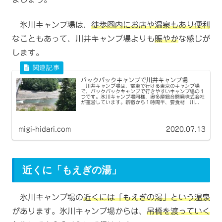
氷川キャンプ場は、
徒歩圏内にお店や温泉もあり便利
なこともあって、川井キャンプ場よりも
賑やか
な感じが
します。
バックパックキャンプで川井キャンプ場
川井キャンプ場は、電車で行ける東京のキャンプ場
で、バックパックキャンプで行きやすいキャンプ場の１
つです。氷川キャンプ場同様、奥多摩総合開発株式会社
が運営しています。新宿から１時間半、要食材 川...
migi-hidari.com
2020.07.13
近くに「もえぎの湯」
氷川キャンプ場の
近くには「もえぎの湯」という温泉
があります。氷川キャンプ場からは、
吊橋を渡っていく