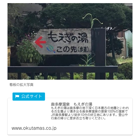
看板の拡大写真
奥多摩温泉 もえぎの湯
もえぎの湯は奥多摩の地下深く日本最古の地層といわれ
る古生層より湧き出る奥多摩温泉の源泉100%の温泉で
JR奥多摩駅より徒歩10分の好立地にあります。登山や
行楽の帰りに是非お立ち寄りください。
www.okutamas.co.jp