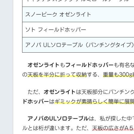
スノーピーク オゼンライト
ソト フィールドホッパー
アノバ ULソロテーブル（パンチングタイプ
オゼンライト
も
フィールドホッパー
も有名
の
天板を半分に折って収納
する、
重量も300
ただ、
オゼンライト
は天板部分にパンチン
ドホッパー
は
ギミックが素晴らしく簡単に展
アノバのULソロテーブル
は、私が探した中
ルとは桁が違います。ただ、
天板の広さがA