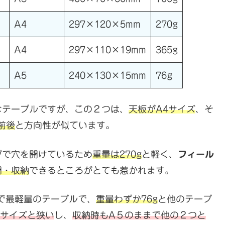
A4
297×120×5mm
270g
A4
297×110×19mm
365g
）
A5
240×130×15mm
76g
なテーブルですが、この２つは、
天板がA4サイズ
、そ
g前後
と方向性が似ています。
グで穴を開けているため
重量は270g
と軽く、
フィール
開・収納
できるところがとても惹かれます。
で最軽量のテーブルで、
重量わずか76g
と他のテーブ
５サイズと狭い
し、
収納時もA５のままで他の２つと